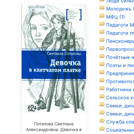
Люди сильн
Молодежь (
МФЦ (1)
Педагоги М
Педагоги пг
Пенсионеры
Первопрохо
Почётные ж
Поэты и пи
Предприним
Противопож
Работники 
Сельское х
Семьи, дин
Семьи, дина
Служба спа
Потапова Светлана
Александровна. Девочка в
Социальные