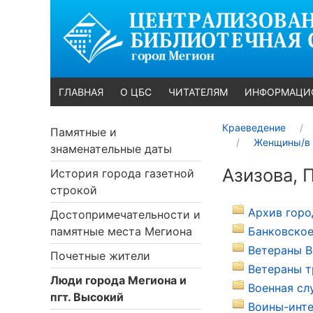
ГЛАВНАЯ
О ЦБС
ЧИТАТЕЛЯМ
ИНФОРМАЦИ
Краеведение
Памятные и
Женщины/в п
знаменательные даты
Азизова, 
История города газетной
строкой
Архив горо
Достопримечательности и
памятные места Мегиона
Банковское
Ветераны В
Почетные жители
Ветераны т
Люди города Мегиона и
Военная сл
пгт. Высокий
Воины-инте