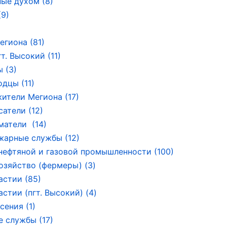
ые духом (8)
9)
егиона (81)
т. Высокий (11)
 (3)
дцы (11)
ители Мегиона (17)
сатели (12)
атели (14)
арные службы (12)
нефтяной и газовой промышленности (100)
озяйство (фермеры) (3)
астии (85)
стии (пгт. Высокий) (4)
сения (1)
 службы (17)