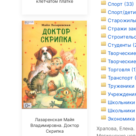
клетчатом платке
Спорт (33)
Спорт/дети
Старожилы 
Стражи зак
Строительс
Студенты (
Творческие
Творческие 
Торговля (1
Транспорт 
Труженики 
Учреждения
Школьники 
Школьники 
Экономика 
Лазаренская Майя
Владимировна. Доктор
Храпова, Елена.
Скрипка
Мегионские новос