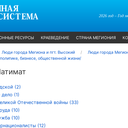
2026 год – Год 
ОННЫЕ РЕСУРСЫ
КРАЕВЕДЕНИЕ
СТРАНА МЕГИОНИЯ
КО
Люди города Мегиона и пгт. Высокий
Люди города Мегион
олитике, бизнесе, общественной жизни/
Патимат
дской (2)
 дело (1)
еликой Отечественной войны (33)
руда (10)
ужба (10)
рнационалисты (12)