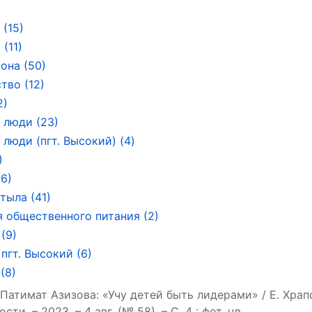
 (15)
(11)
она (50)
тво (12)
2)
 люди (23)
люди (пгт. Высокий) (4)
)
(6)
тыла (41)
 общественного питания (2)
(9)
пгт. Высокий (6)
(8)
 Патимат Азизова: «Учу детей быть лидерами» / Е. Храпо
ти. – 2023. – 4 авг. (№ 58). – С. 4 : фот. цв.