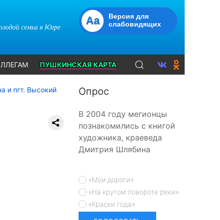
Версия для
Aa
слабовидящих
молодой семьи в Югре
ЛЛЕГАМ
ПУШКИНСКАЯ КАРТА
а и пгт. Высокий
Опрос
В 2004 году мегионцы
познакомились с книгой
художника, краеведа
Дмитрия Шлябина
«Мои дороги»
«На крутом повороте реки»
«Краски года»