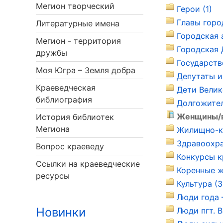
Мегион творческий
Герои (1)
Главы горо
Литературные имена
Городская 
Мегион - территория
Городская 
дружбы
Государств
Моя Югра – Земля добра
Депутаты и
Краеведческая
Дети Велик
библиография
Долгожител
Женщины/в 
История библиотек
Мегиона
Жилищно-ко
Здравоохра
Вопрос краеведу
Конкурсы к
Ссылки на краеведческие
Коренные ж
ресурсы
Культура (3
Люди года –
Новинки
Люди пгт. В