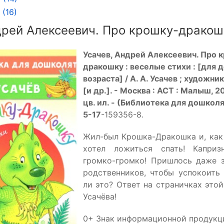
(16)
дрей Алексеевич. Про крошку-дракош
Усачев, Андрей Алексеевич. Про 
дракошку : веселые стихи : [для
возраста] / А. А. Усачев ; художник
[и др.]. - Москва : АСТ : Малыш, 2023
цв. ил. - (Библиотека для дошколя
5-17
-159356-8.
Жил-был Крошка-Дракошка и, как
хотел ложиться спать! Каприз
громко-громко! Пришлось даже з
родственников, чтобы успокоить
ли это? Ответ на страничках это
Усачёва!
0+ Знак информационной продукц