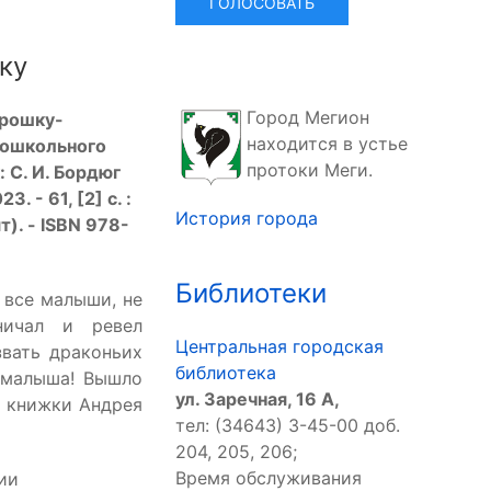
ку
Город Мегион
крошку-
находится в устье
 дошкольного
протоки Меги.
: С. И. Бордюг
. - 61, [2] с. :
История города
т). - ISBN 978-
Библиотеки
 все малыши, не
ничал и ревел
Центральная городская
вать драконьих
библиотека
 малыша! Вышло
ул. Заречная, 16 А,
й книжки Андрея
тел: (34643) 3-45-00 доб.
204, 205, 206;
Время обслуживания
ии