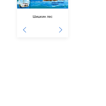
Шишкин лес
Знание-сила