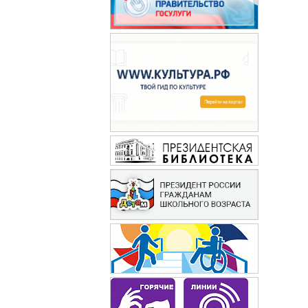
Путеводная звезда :
школьное чтение