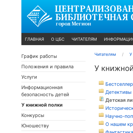
ГЛАВНАЯ
О ЦБС
ЧИТАТЕЛЯМ
ИНФОРМАЦИ
Читателям
У
График работы
Положения и правила
У книжной
Услуги
Бестселлер
Информационная
Детективы 
безопасность детей
Детская ли
У книжной полки
Историческ
Конкурсы
Научно-поп
О нашем кр
Юношеству
Фантастика