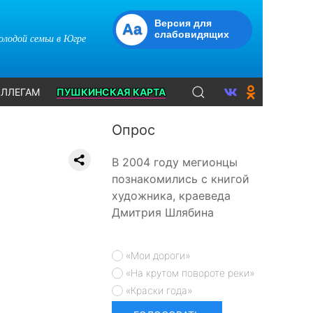
Версия для
Aa
слабовидящих
молодой семьи в Югре
ЛЛЕГАМ
ПУШКИНСКАЯ КАРТА
Опрос
В 2004 году мегионцы
познакомились с книгой
художника, краеведа
Дмитрия Шлябина
«Мои дороги»
«На крутом повороте реки»
«Краски года»