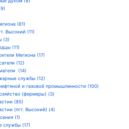
ые духом (8)
9)
егиона (81)
т. Высокий (11)
 (3)
дцы (11)
ители Мегиона (17)
сатели (12)
атели (14)
арные службы (12)
нефтяной и газовой промышленности (100)
озяйство (фермеры) (3)
астии (85)
стии (пгт. Высокий) (4)
сения (1)
 службы (17)