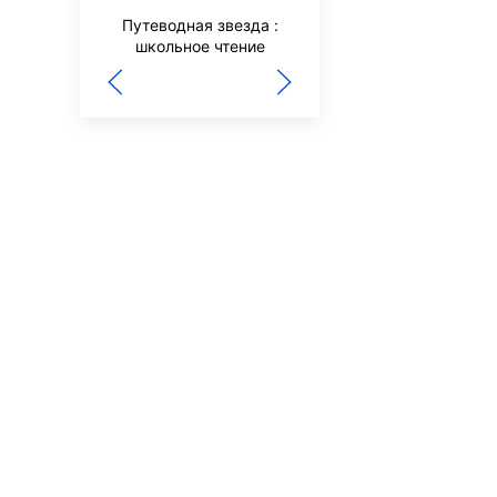
Наш Филиппок
Путеводная звезда :
школьное чтение