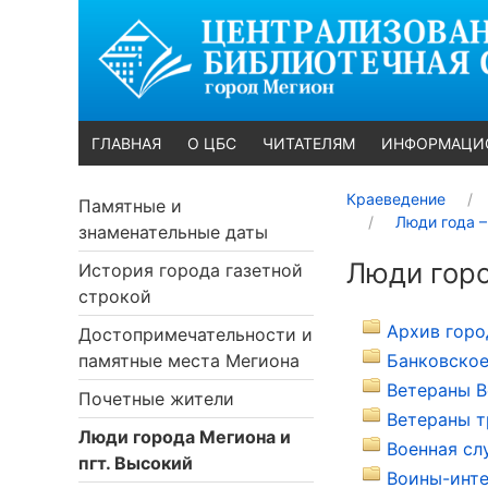
ГЛАВНАЯ
О ЦБС
ЧИТАТЕЛЯМ
ИНФОРМАЦИ
Краеведение
Памятные и
Люди года –
знаменательные даты
Люди горо
История города газетной
строкой
Архив горо
Достопримечательности и
памятные места Мегиона
Банковское
Ветераны В
Почетные жители
Ветераны т
Люди города Мегиона и
Военная сл
пгт. Высокий
Воины-инте