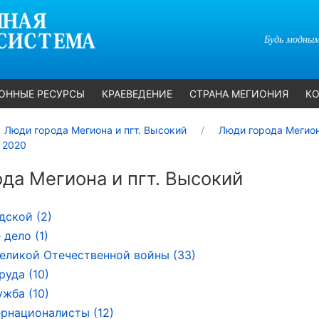
Будь модным
ОННЫЕ РЕСУРСЫ
КРАЕВЕДЕНИЕ
СТРАНА МЕГИОНИЯ
КО
Люди города Мегиона и пгт. Высокий
Люди города Мегион
 2020
да Мегиона и пгт. Высокий
дской (2)
 дело (1)
еликой Отечественной войны (33)
руда (10)
ужба (10)
рнационалисты (12)