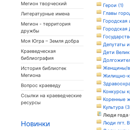
Мегион творческий
Герои (1)
Главы горо
Литературные имена
Городская 
Мегион - территория
Городская 
дружбы
Государств
Моя Югра – Земля добра
Депутаты и
Краеведческая
Дети Велик
библиография
Долгожител
Женщины/в 
История библиотек
Мегиона
Жилищно-ко
Здравоохра
Вопрос краеведу
Конкурсы к
Ссылки на краеведческие
Коренные ж
ресурсы
Культура (3
Люди года 
Новинки
Люди пгт. В