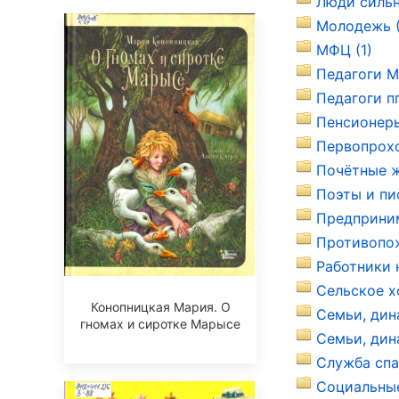
Люди сильн
Молодежь (
МФЦ (1)
Педагоги М
Педагоги пг
Пенсионеры
Первопрохо
Почётные ж
Поэты и пи
Предприним
Противопож
Работники 
Сельское х
Конопницкая Мария. О
Семьи, дин
гномах и сиротке Марысе
Семьи, дина
Служба спа
Социальные