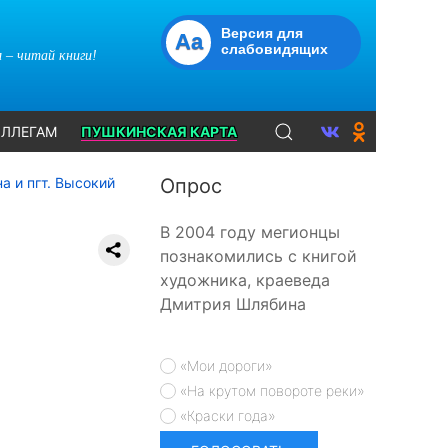
Версия для
Aa
слабовидящих
 – читай книги!
ЛЛЕГАМ
ПУШКИНСКАЯ КАРТА
а и пгт. Высокий
Опрос
В 2004 году мегионцы
познакомились с книгой
художника, краеведа
Дмитрия Шлябина
«Мои дороги»
«На крутом повороте реки»
«Краски года»