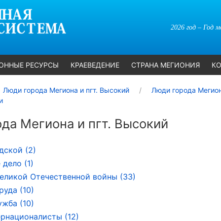
2026 год – Год 
ОННЫЕ РЕСУРСЫ
КРАЕВЕДЕНИЕ
СТРАНА МЕГИОНИЯ
КО
Люди города Мегиона и пгт. Высокий
Люди города Мегион
и
да Мегиона и пгт. Высокий
дской (2)
 дело (1)
еликой Отечественной войны (33)
руда (10)
ужба (10)
рнационалисты (12)