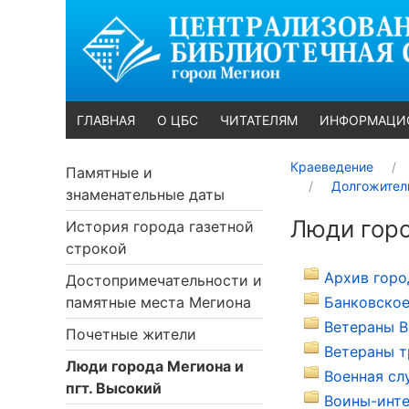
ГЛАВНАЯ
О ЦБС
ЧИТАТЕЛЯМ
ИНФОРМАЦИ
Краеведение
Памятные и
Долгожител
знаменательные даты
Люди горо
История города газетной
строкой
Архив горо
Достопримечательности и
памятные места Мегиона
Банковское
Ветераны В
Почетные жители
Ветераны т
Люди города Мегиона и
Военная сл
пгт. Высокий
Воины-инте