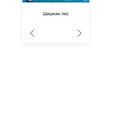
Шишкин лес
Наш Филиппок