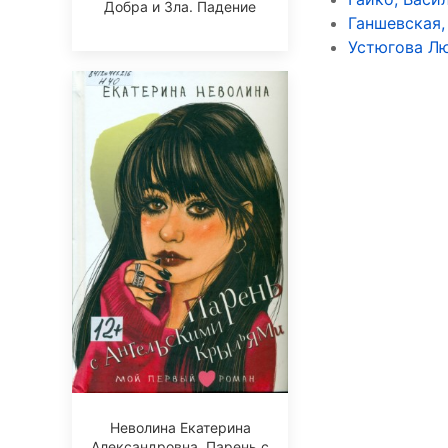
Добра и Зла. Падение
Ганшевская,
Устюгова Л
Неволина Екатерина
Александровна. Парень с