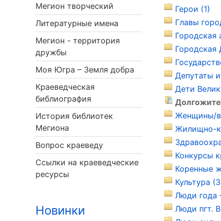
Мегион творческий
Герои (1)
Главы горо
Литературные имена
Городская 
Мегион - территория
Городская 
дружбы
Государств
Моя Югра – Земля добра
Депутаты и
Краеведческая
Дети Велик
библиография
Долгожите
Женщины/в 
История библиотек
Мегиона
Жилищно-ко
Здравоохра
Вопрос краеведу
Конкурсы к
Ссылки на краеведческие
Коренные ж
ресурсы
Культура (3
Люди года –
Новинки
Люди пгт. В