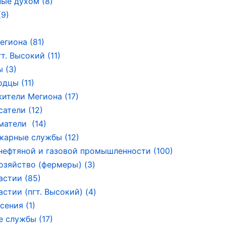
ые духом (8)
9)
егиона (81)
т. Высокий (11)
 (3)
дцы (11)
ители Мегиона (17)
сатели (12)
атели (14)
арные службы (12)
нефтяной и газовой промышленности (100)
озяйство (фермеры) (3)
астии (85)
стии (пгт. Высокий) (4)
сения (1)
 службы (17)