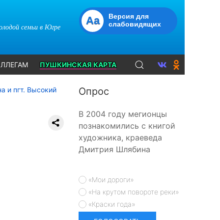
Версия для
Aa
слабовидящих
молодой семьи в Югре
ЛЛЕГАМ
ПУШКИНСКАЯ КАРТА
а и пгт. Высокий
Опрос
В 2004 году мегионцы
познакомились с книгой
художника, краеведа
Дмитрия Шлябина
«Мои дороги»
«На крутом повороте реки»
«Краски года»