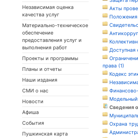
Защита пер
Независимая оценка
Акты прове
качества услуг
Положения 
Свидетельс
Материально-техническое
обеспечение
Антикорруп
предоставления услуг и
Коллективн
выполнения работ
Доступная 
Проекты и программы
Ограничени
права (1)
Планы и отчеты
Кодекс эти
Наши издания
Независима
СМИ о нас
Финансово-
Модельный 
Новости
Сведения о
Афиша
Муниципаль
События
Охрана тру
Администра
Пушкинская карта