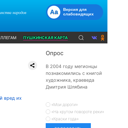
Версия для
Aa
динства народов
слабовидящих
ЛЛЕГАМ
ПУШКИНСКАЯ КАРТА
Опрос
В 2004 году мегионцы
познакомились с книгой
художника, краеведа
Дмитрия Шлябина
й вред их
«Мои дороги»
«На крутом повороте реки»
«Краски года»