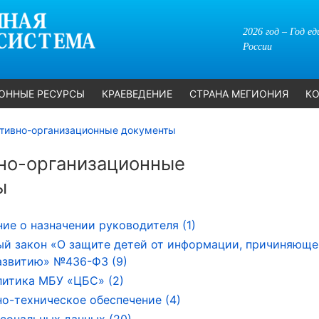
2026 год – Год е
России
ОННЫЕ РЕСУРСЫ
КРАЕВЕДЕНИЕ
СТРАНА МЕГИОНИЯ
КО
тивно-организационные документы
но-организационные
ы
ие о назначении руководителя (1)
й закон «О защите детей от информации, причиняюще
азвитию» №436-ФЗ (9)
литика МБУ «ЦБС» (2)
о-техническое обеспечение (4)