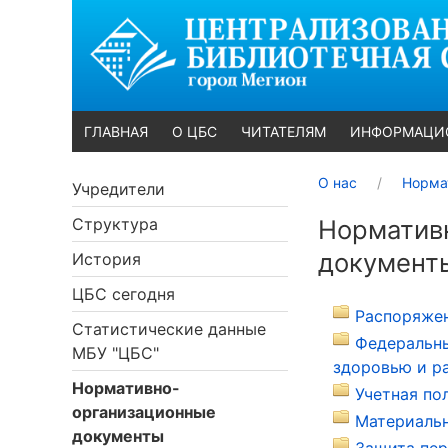
ГЛАВНАЯ
О ЦБС
ЧИТАТЕЛЯМ
ИНФОРМАЦИ
О нас
Норма
Учредители
Структура
Норматив
документ
История
ЦБС сегодня
Распоряжен
Статистические данные
Федеральны
МБУ "ЦБС"
здоровью и р
Нормативно-
Учетная по
организационные
Материальн
документы