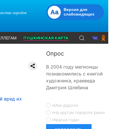
Версия для
Aa
динства народов
слабовидящих
ЛЛЕГАМ
ПУШКИНСКАЯ КАРТА
Опрос
В 2004 году мегионцы
познакомились с книгой
художника, краеведа
Дмитрия Шлябина
й вред их
«Мои дороги»
«На крутом повороте реки»
«Краски года»