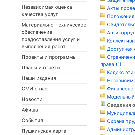
Защита пер
Независимая оценка
Акты прове
качества услуг
Положения 
Свидетельс
Материально-техническое
обеспечение
Антикорруп
предоставления услуг и
Коллективн
выполнения работ
Доступная 
Проекты и программы
Ограничени
права (1)
Планы и отчеты
Кодекс эти
Наши издания
Независима
СМИ о нас
Финансово-
Модельный 
Новости
Сведения о
Афиша
Муниципаль
События
Охрана тру
Администра
Пушкинская карта