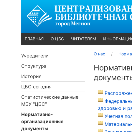
ГЛАВНАЯ
О ЦБС
ЧИТАТЕЛЯМ
ИНФОРМАЦИ
О нас
Норма
Учредители
Структура
Норматив
документ
История
ЦБС сегодня
Распоряжен
Статистические данные
Федеральны
МБУ "ЦБС"
здоровью и р
Нормативно-
Учетная по
организационные
Материальн
документы