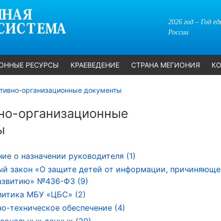
2026 год – Год е
России
ОННЫЕ РЕСУРСЫ
КРАЕВЕДЕНИЕ
СТРАНА МЕГИОНИЯ
КО
тивно-организационные документы
но-организационные
ы
ие о назначении руководителя (1)
й закон «О защите детей от информации, причиняюще
азвитию» №436-ФЗ (9)
литика МБУ «ЦБС» (2)
о-техническое обеспечение (4)