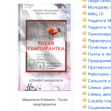
Люди сильн
Молодежь (
МФЦ (1)
Педагоги М
Педагоги пг
Пенсионеры
Первопрохо
Почётные ж
Поэты и пи
Предприним
Противопож
Работники 
Сельское х
Семьи, дин
Семьи, дина
Мишальон Клеменс. Тихая
Служба спа
квартирантка
Социальные