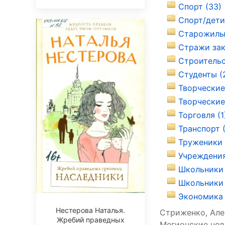
Спорт (33)
Спорт/дети
Старожилы 
Стражи зак
Строительс
Студенты (
Творческие
Творческие 
Торговля (1
Транспорт 
Труженики 
Учреждения
Школьники 
Школьники 
Экономика 
Нестерова Наталья.
Стриженко, Алек
Жребий праведных
Мегионские новос