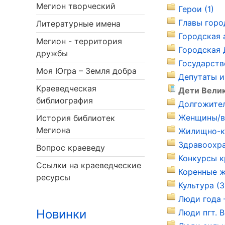
Мегион творческий
Герои (1)
Главы горо
Литературные имена
Городская 
Мегион - территория
Городская 
дружбы
Государств
Моя Югра – Земля добра
Депутаты и
Краеведческая
Дети Велик
библиография
Долгожител
Женщины/в 
История библиотек
Мегиона
Жилищно-ко
Здравоохра
Вопрос краеведу
Конкурсы к
Ссылки на краеведческие
Коренные ж
ресурсы
Культура (3
Люди года –
Новинки
Люди пгт. В