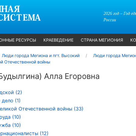
2026 год – Год е
России
ОННЫЕ РЕСУРСЫ
КРАЕВЕДЕНИЕ
СТРАНА МЕГИОНИЯ
КО
Люди города Мегиона и пгт. Высокий
Люди города Мегион
ой Отечественной войны
Будылгина) Алла Егоровна
дской (2)
 дело (1)
еликой Отечественной войны (33)
руда (10)
ужба (10)
рнационалисты (12)