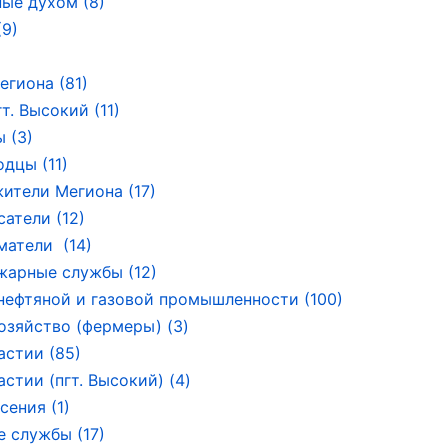
ые духом (8)
9)
егиона (81)
т. Высокий (11)
 (3)
дцы (11)
ители Мегиона (17)
сатели (12)
атели (14)
арные службы (12)
нефтяной и газовой промышленности (100)
озяйство (фермеры) (3)
астии (85)
стии (пгт. Высокий) (4)
сения (1)
 службы (17)