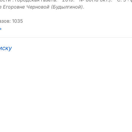
е Егоровне Черновой (Будылгиной).
зов: 1035
ь
иску