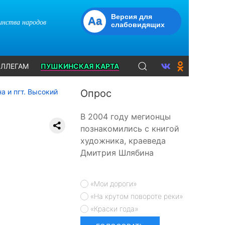
Версия для
Aa
динства народов
слабовидящих
ЛЛЕГАМ
ПУШКИНСКАЯ КАРТА
а и пгт. Высокий
Опрос
В 2004 году мегионцы
познакомились с книгой
художника, краеведа
Дмитрия Шлябина
«Мои дороги»
«На крутом повороте реки»
«Краски года»