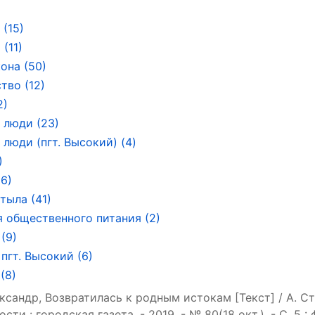
 (15)
(11)
она (50)
тво (12)
2)
 люди (23)
люди (пгт. Высокий) (4)
)
(6)
тыла (41)
 общественного питания (2)
(9)
пгт. Высокий (6)
(8)
сандр, Возвратилась к родным истокам [Текст] / А. С
ти : городская газета. - 2019. - № 80(18 окт.). - С. 5 : ф