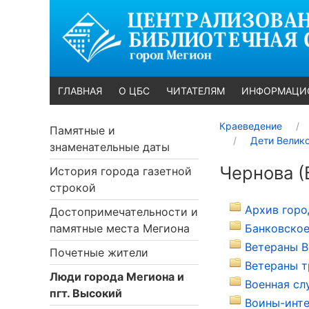
ГЛАВНАЯ
О ЦБС
ЧИТАТЕЛЯМ
ИНФОРМАЦИ
Краеведение
Памятные и
Дети Велик
знаменательные даты
Чернова (
История города газетной
строкой
Архив горо
Достопримечательности и
памятные места Мегиона
Банковское
Ветераны В
Почетные жители
Ветераны т
Люди города Мегиона и
Военная сл
пгт. Высокий
Воины-инте