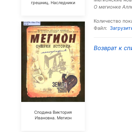
грешниц. Наследники
О мегионке Алл
Количество пока
Файл:
Загрузит
Возврат к сп
Сподина Виктория
Ивановна. Мегион