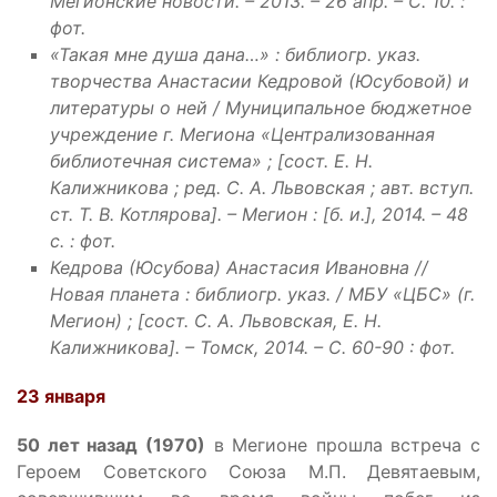
Мегионские новости. – 2013. – 26 апр. – С. 10. :
фот.
«Такая мне душа дана…» : библиогр. указ.
творчества Анастасии Кедровой (Юсубовой) и
литературы о ней / Муниципальное бюджетное
учреждение г. Мегиона «Централизованная
библиотечная система» ; [сост. Е. Н.
Калижникова ; ред. С. А. Львовская ; авт. вступ.
ст. Т. В. Котлярова]. – Мегион : [б. и.], 2014. – 48
с. : фот.
Кедрова (Юсубова) Анастасия Ивановна //
Новая планета : библиогр. указ. / МБУ «ЦБС» (г.
Мегион) ; [сост. С. А. Львовская, Е. Н.
Калижникова]. – Томск, 2014. – С. 60-90 : фот.
23 января
50 лет назад (1970)
в Мегионе прошла встреча с
Героем Советского Союза М.П. Девятаевым,