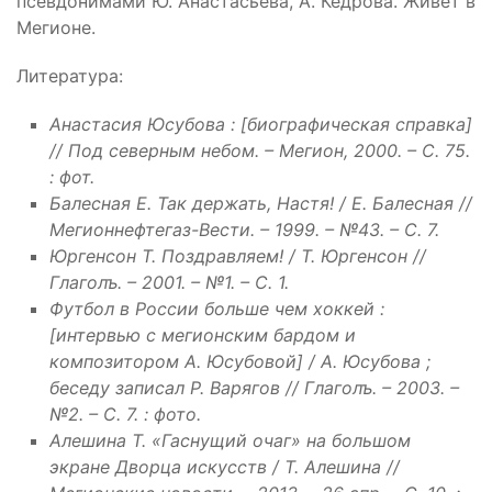
псевдонимами Ю. Анастасьева, А. Кедрова. Живет в
Мегионе.
Литература:
Анастасия Юсубова : [биографическая справка]
// Под северным небом. – Мегион, 2000. – С. 75.
: фот.
Балесная Е. Так держать, Настя! / Е. Балесная //
Мегионнефтегаз-Вести. – 1999. – №43. – С. 7.
Юргенсон Т. Поздравляем! / Т. Юргенсон //
Глаголъ. – 2001. – №1. – С. 1.
Футбол в России больше чем хоккей :
[интервью с мегионским бардом и
композитором А. Юсубовой] / А. Юсубова ;
беседу записал Р. Варягов // Глаголъ. – 2003. –
№2. – С. 7. : фото.
Алешина Т. «Гаснущий очаг» на большом
экране Дворца искусств / Т. Алешина //