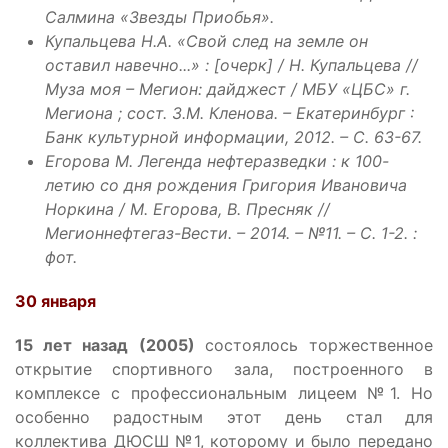
Салмина «Звезды Приобья».
Купальцева
Н.А. «Свой след на земле он
оставил навечно...» : [очерк] / Н. Купальцева //
Муза моя – Мегион: дайджест / МБУ «ЦБС» г.
Мегиона ; сост. З.М. Кленова. – Екатеринбург :
Банк культурной информации, 2012. – С. 63-67.
Егорова М. Легенда нефтеразведки : к 100-
летию со дня рождения Григория Ивановича
Норкина / М. Егорова, В. Пресняк //
Мегионнефтегаз-Вести. – 2014. – №11. – С. 1-2. :
фот.
30 января
15 лет назад (2005)
состоялось торжественное
открытие спортивного зала, построенного в
комплексе с профессиональным лицеем №1. Но
особенно радостным этот день стал для
коллектива ДЮСШ №1, которому и было передано