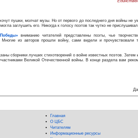
Единствен
рохочут пушки, молчат музы. Но от первого до последнего дня войны не у
могла заглушить его. Никогда к голосу поэтов так чутко не прислушивал
 Победы»
вниманию читателей представлены поэты, чье творчеств
. Многие из авторов прошли войну, сами видели и прочувствовали т
заны сборники лучших стихотворений о войне известных поэтов. Затем 
участниками Великой Отечественной войны. В конце раздела вам реко
Да
Главная
О ЦБС
Читателям
Информационные ресурсы