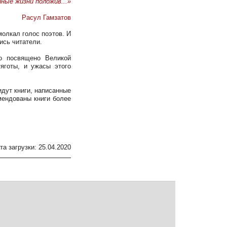
ные жизни положив...»
Расул Гамзатов
молкал голос поэтов. И
ись читатели.
о посвящено Великой
яготы, и ужасы этого
идут книги, написанные
мендованы книги более
та загрузки: 25.04.2020