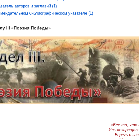
атель авторов и заглавий (1)
омендательном библиографическом указателе (1)
лу III «Поэзия Победы»
«Все то, что 
Иль возвращали
Беречь и за