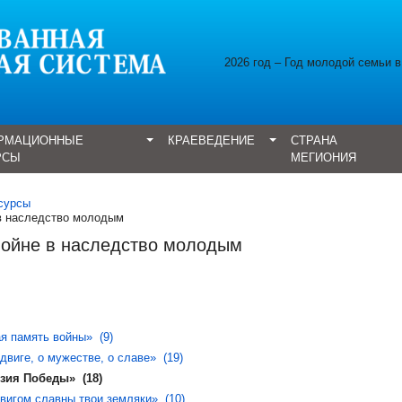
2026 год – Год молодой семьи 
РМАЦИОННЫЕ
КРАЕВЕДЕНИЕ
СТРАНА
РСЫ
МЕГИОНИЯ
сурсы
 в наследство молодым
войне в наследство молодым
я память войны» (9)
одвиге, о мужестве, о славе» (19)
оэзия Победы» (18)
вигом славны твои земляки» (10)