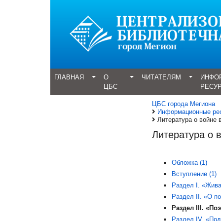
ГЛАВНАЯ
О
ЧИТАТЕЛЯМ
ИНФО
ЦБС
РЕСУ
ЦБС города Мегиона
Информационные ре
Литература о войне
Литература о 
Обложка (1)
Вступление (1)
Раздел I. «Жива
Раздел II. «О п
Раздел III. «П
Раздел IV. «Под