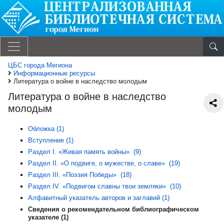
ЦБС города Мегиона
Информационные ресурсы
Литература о войне в наследство молодым
Литература о войне в наследство
молодым
Обложка (1)
Вступление (1)
Раздел I. «Живая память войны» (9)
Раздел II. «О подвиге, о мужестве, о славе» (19)
Раздел III. «Поэзия Победы» (18)
Раздел IV. «Подвигом славны твои земляки» (10)
Алфавитный указатель авторов и заглавий (1)
Сведения о рекомендательном библиографическом
указателе (1)