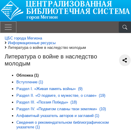
ЦБС города Мегиона
Информационные ресурсы
Литература о войне в наследство молодым
Литература о войне в наследство
молодым
Обложка (1)
Вступление (1)
Раздел I. «Живая память войны» (9)
Раздел II. «О подвиге, о мужестве, о славе» (19)
Раздел III. «Поэзия Победы» (18)
Раздел IV. «Подвигом славны твои земляки» (10)
Алфавитный указатель авторов и заглавий (1)
Сведения о рекомендательном библиографическом
указателе (1)