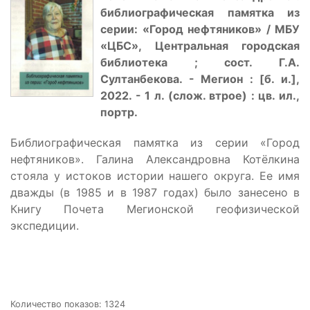
библиографическая памятка из
серии:
«
Город нефтяников
»
/ МБУ
«
ЦБС
»
, Центральная городская
библиотека ; сост. Г.А.
Султанбекова. - Мегион : [б. и.],
2022. - 1 л. (слож. втрое) : цв. ил.,
портр.
Библиографическая памятка из серии «Город
нефтяников». Галина Александровна Котёлкина
стояла у истоков истории нашего округа. Ее имя
дважды (в 1985 и в 1987 годах) было занесено в
Книгу Почета Мегионской геофизической
экспедиции.
Количество показов: 1324