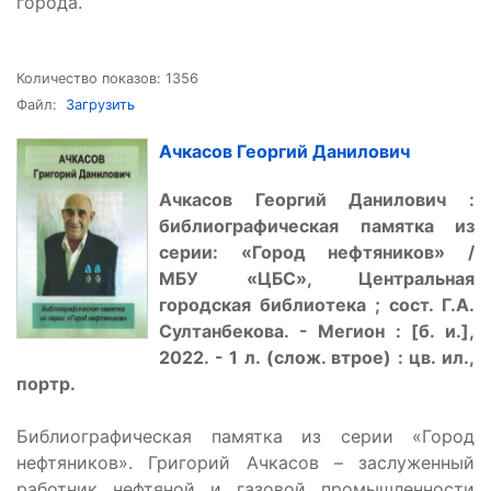
города.
Количество показов: 1356
Файл:
Загрузить
Ачкасов Георгий Данилович
Ачкасов Георгий Данилович :
библиографическая памятка из
серии:
«
Город нефтяников
»
/
МБУ
«
ЦБС
»
, Центральная
городская библиотека ; сост. Г.А.
Султанбекова. - Мегион : [б. и.],
2022. - 1 л. (слож. втрое) : цв. ил.,
портр.
Библиографическая памятка из серии «Город
нефтяников». Григорий Ачкасов – заслуженный
работник нефтяной и газовой промышленности