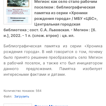
Мегион: как село стало рабочим
поселком : библиографическая
памятка из серии
«
Хроники
рождения города
»
/ МБУ
«
ЦБС
»
,
Центральная городская
библиотека ; сост. С.А. Львовская. - Мегион : [б.
и.], 2022. - 1 л. (слож. втрое) : цв. ил.
Библиографическая памятка из серии «Хроника
рождения города». В ней говорится о том, почему
было принято решение преобразовать село Мегион
в рабочий поселок, а также кто был инициатором
данного предложения. Памятка изобилует
интересными фактами и датами.
Количество показов: 564
Файл:
Загрузить