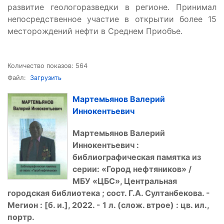
развитие геологоразведки в регионе. Принимал
непосредственное участие в открытии более 15
месторождений нефти в Среднем Приобъе.
Количество показов: 564
Файл:
Загрузить
Мартемьянов Валерий
Иннокентьевич
Мартемьянов Валерий
Иннокентьевич :
библиографическая памятка из
серии:
«
Город нефтяников
»
/
МБУ
«
ЦБС
»
, Центральная
городская библиотека ; сост. Г.А. Султанбекова. -
Мегион : [б. и.], 2022. - 1 л. (слож. втрое) : цв. ил.,
портр.