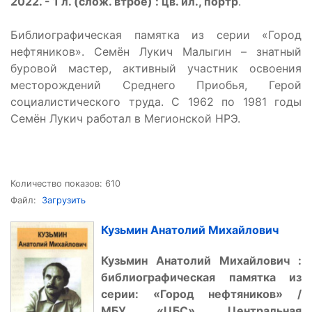
2022. - 1 л. (слож. втрое) : цв. ил., портр
.
Библиографическая памятка из серии «Город
нефтяников». Семён Лукич Малыгин – знатный
буровой мастер, активный участник освоения
месторождений Среднего Приобья, Герой
социалистического труда. С 1962 по 1981 годы
Семён Лукич работал в Мегионской НРЭ.
Количество показов: 610
Файл:
Загрузить
Кузьмин Анатолий Михайлович
Кузьмин Анатолий Михайлович :
библиографическая памятка из
серии:
«
Город нефтяников
»
/
МБУ
«
ЦБС
»
, Центральная