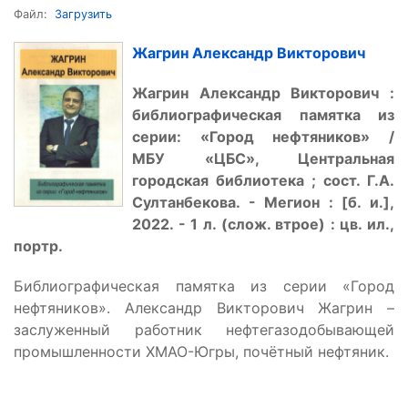
Файл:
Загрузить
Жагрин Александр Викторович
Жагрин Александр Викторович :
библиографическая памятка из
серии:
«
Город нефтяников
»
/
МБУ
«
ЦБС
»
, Центральная
городская библиотека ; сост. Г.А.
Султанбекова. - Мегион : [б. и.],
2022. - 1 л. (слож. втрое) : цв. ил.,
портр.
Библиографическая памятка из серии «Город
нефтяников». Александр Викторович Жагрин –
заслуженный работник нефтегазодобывающей
промышленности ХМАО-Югры, почётный нефтяник.