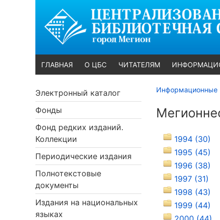
ГЛАВНАЯ
О ЦБС
ЧИТАТЕЛЯМ
ИНФОРМАЦИ
Информационные 
Электронный каталог
Фонды
Мегионнеф
Фонд редких изданий.
Коллекции
1994 (30)
1995 (45)
Периодические издания
1996 (38)
Полнотекстовые
1997 (31)
документы
1998 (43)
Издания на национальных
1999 (44)
языках
2000 (44)