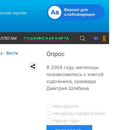
Версия для
Aa
динства народов
слабовидящих
ЛЛЕГАМ
ПУШКИНСКАЯ КАРТА
з - Вести
Опрос
В 2004 году мегионцы
познакомились с книгой
художника, краеведа
Дмитрия Шлябина
«Мои дороги»
«На крутом повороте реки»
«Краски года»