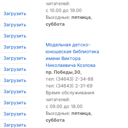
читателей:
с 10.00 до 19.00
л:
Загрузить
Выходные:
пятница,
суббота
л:
Загрузить
л:
Загрузить
Модельная детско-
л:
Загрузить
юношеская библиотека
л:
Загрузить
имени Виктора
Николаевича Козлова
л:
Загрузить
пр. Победы,30,
тел: (34643) 2-34-88
л:
Загрузить
тел: (34643) 2-31-69
л:
Загрузить
Время обслуживания
читателей:
л:
Загрузить
с 09.00 до 18.00
Выходные:
пятница,
л:
Загрузить
суббота
л:
Загрузить