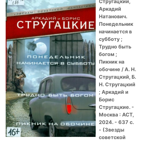
Стругацкий,
Аркадий
Натанович.
Понедельник
начинается в
субботу ;
Трудно быть
богом ;
Пикник на
обочине / А. Н.
Стругацкий, Б.
Н. Стругацкий
; Аркадий и
Борис
Стругацкие. -
Москва : АСТ,
2024. - 637 с.
- (Звезды
советской