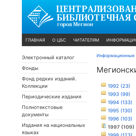
ГЛАВНАЯ
О ЦБС
ЧИТАТЕЛЯМ
ИНФОРМАЦИ
Информационные 
Электронный каталог
Фонды
Мегионск
Фонд редких изданий.
Коллекции
1992 (23)
1993 (99)
Периодические издания
1994 (133)
Полнотекстовые
1995 (130)
документы
1996 (103)
Издания на национальных
1997 (109)
языках
1998 (123)