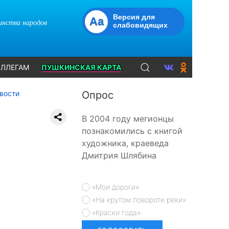
Версия для
Aa
динства народов
слабовидящих
ЛЛЕГАМ
ПУШКИНСКАЯ КАРТА
вости
Опрос
В 2004 году мегионцы
познакомились с книгой
художника, краеведа
Дмитрия Шлябина
«Мои дороги»
«На крутом повороте реки»
«Краски года»