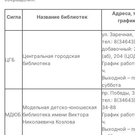
Адреса, 
Сигла
Название библиотек
график
ул. Заречная,
тел.: 8(34643
добавочный: 2
Центральная городская
(аб), 204 (ЦО
ЦГБ
библиотека
График работы
ч.
Выходной – п
суббота
пр. Победы, 
тел.: 8(34643
Модельная детско-юношеская
34-88
МДЮБ
библиотека имени Виктора
График работы
Николаевича Козлова
ч.
Выходной – п