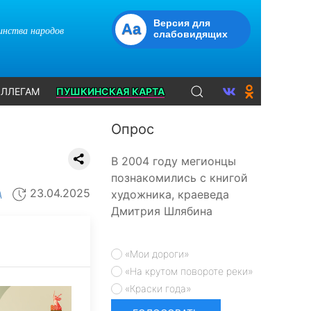
Версия для
Aa
динства народов
слабовидящих
ЛЛЕГАМ
ПУШКИНСКАЯ КАРТА
Опрос
В 2004 году мегионцы
познакомились с книгой
23.04.2025
художника, краеведа
А
Дмитрия Шлябина
«Мои дороги»
«На крутом повороте реки»
«Краски года»