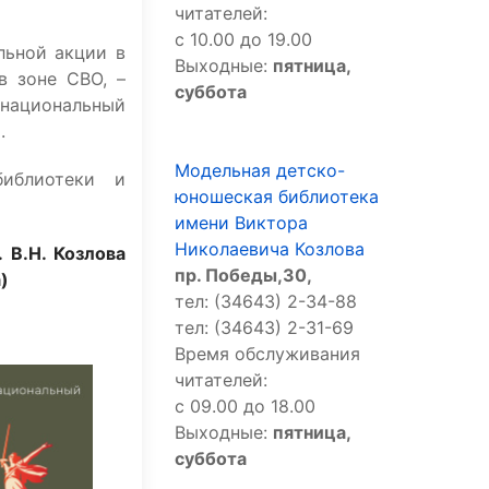
читателей:
с 10.00 до 19.00
льной акции в
Выходные:
пятница,
в зоне СВО, –
суббота
национальный
.
Модельная детско-
иблиотеки и
юношеская библиотека
имени Виктора
Николаевича Козлова
 В.Н. Козлова
пр. Победы,30,
)
тел: (34643) 2-34-88
тел: (34643) 2-31-69
Время обслуживания
читателей:
с 09.00 до 18.00
Выходные:
пятница,
суббота