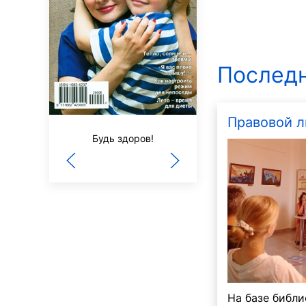
Последн
Бурда
Правовой л
Будь здоров!
На базе библи