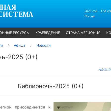
2026 год – Год е
России
ОННЫЕ РЕСУРСЫ
КРАЕВЕДЕНИЕ
СТРАНА МЕГИОНИЯ
КО
ти
Афиша
Новости
ь-2025 (0+)
АФИШ
Библионочь-2025 (0+)
егион присоединится к