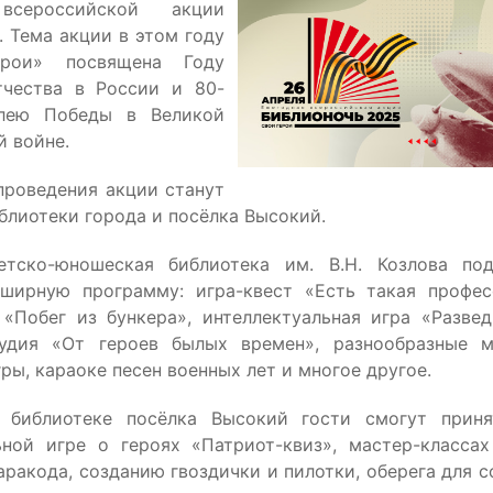
всероссийской акции
. Тема акции в этом году
рои» посвящена Году
тчества в России и 80-
лею Победы в Великой
й войне.
роведения акции станут
блиотеки города и посёлка Высокий.
етско-юношеская библиотека им. В.Н. Козлова под
ширную программу: игра-квест «Есть такая профе
«Побег из бункера», интеллектуальная игра «Развед
удия «От героев былых времен», разнообразные м
ры, караоке песен военных лет и многое другое.
 библиотеке посёлка Высокий гости смогут приня
ьной игре о героях «Патриот-квиз», мастер-класса
аракода, созданию гвоздички и пилотки, оберега для с