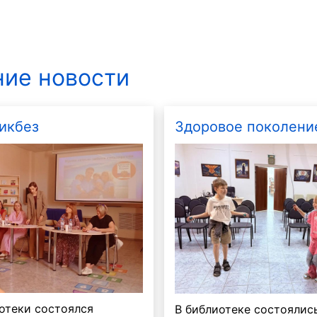
ие новости
За рулем
Шишкин лес
икбез
Здоровое поколени
отеки состоялся
В библиотеке состоялис