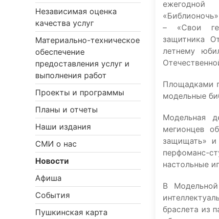
ежегодной 
Независимая оценка
«Библионочь»
качества услуг
– «Свои ге
защитника О
Материально-техническое
летнему юби
обеспечение
Отечественно
предоставления услуг и
выполнения работ
Площадками п
Проекты и программы
модельные би
Планы и отчеты
Модельная д
Наши издания
мегионцев об
защищать» и 
СМИ о нас
перфоманс-ст
Новости
настольные иг
Афиша
В Модельной
События
интеллектуал
браслета из п
Пушкинская карта