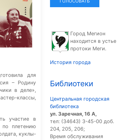
Город Мегион
находится в устье
протоки Меги.
История города
готовила для
Библиотеки
ссия – Родину
чики в деле»,
астер-классы,
Центральная городская
библиотека
ул. Заречная, 16 А,
ть участие в
тел: (34643) 3-45-00 доб.
х по плетению
204, 205, 206;
олдата, куклы-
Время обслуживания