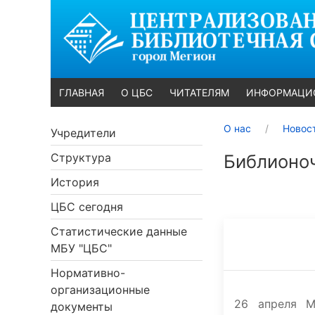
ГЛАВНАЯ
О ЦБС
ЧИТАТЕЛЯМ
ИНФОРМАЦИ
О нас
Новос
Учредители
Структура
Библионоч
История
ЦБС сегодня
Статистические данные
МБУ "ЦБС"
Нормативно-
организационные
26 апреля М
документы