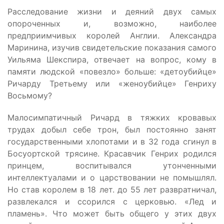
Расследование жизни и деяний двух самых
опороченных и, возможно, наиболее
предприимчивых королей Англии. Александра
Маринина, изучив свидетельские показания самого
Уильяма Шекспира, отвечает на вопрос, кому в
памяти людской «повезло» больше: «детоубийце»
Ричарду Третьему или «женоубийце» Генриху
Восьмому?
Малосимпатичный Ричард в тяжких кровавых
трудах добыл себе трон, был постоянно занят
государственными хлопотами и в 32 года сгинул в
Босуортской трясине. Красавчик Генрих родился
принцем, воспитывался утонченными
интеллектуалами и о царствовании не помышлял.
Но став королем в 18 лет. до 55 лет развратничал,
развлекался и ссорился с церковью. «Лед и
пламень». Что может быть общего у этих двух