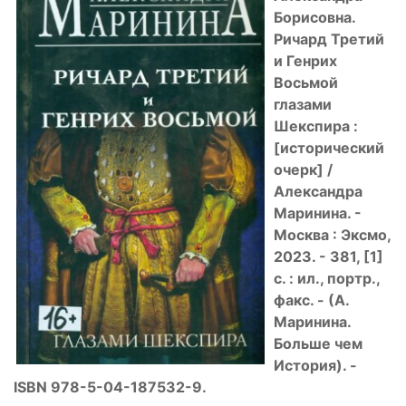
Борисовна.
Ричард Третий
и Генрих
Восьмой
глазами
Шекспира :
[исторический
очерк] /
Александра
Маринина. -
Москва : Эксмо,
2023. - 381, [1]
с. : ил., портр.,
факс. - (А.
Маринина.
Больше чем
История). -
ISBN
978-5-04-187532-9.