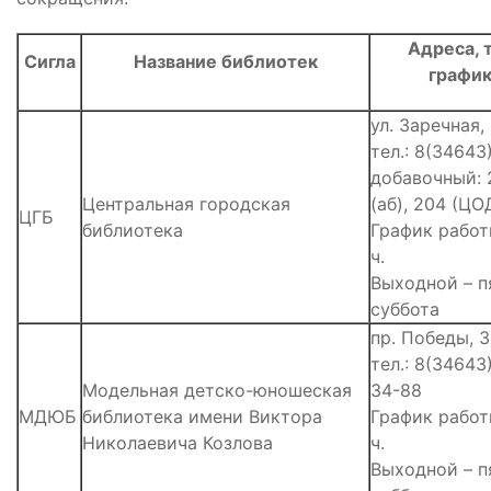
Адреса, 
Сигла
Название библиотек
график
ул. Заречная,
тел.: 8(34643
добавочный: 2
Центральная городская
(аб), 204 (ЦО
ЦГБ
библиотека
График работы
ч.
Выходной – п
суббота
пр. Победы, 
тел.: 8(34643
Модельная детско-юношеская
34-88
МДЮБ
библиотека имени Виктора
График работы
Николаевича Козлова
ч.
Выходной – п