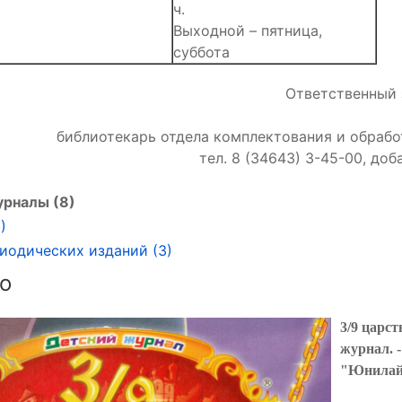
ч.
Выходной – пятница,
суббота
Ответственный
библиотекарь отдела комплектования и обраб
тел. 8 (34643) 3-45-00, доб
урналы (8)
)
иодических изданий (3)
о
3/9 царст
журнал. 
"Юнилай