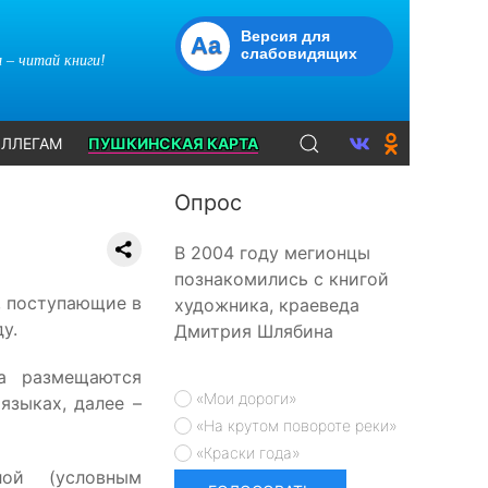
Версия для
Aa
слабовидящих
 – читай книги!
ЛЛЕГАМ
ПУШКИНСКАЯ КАРТА
Опрос
В 2004 году мегионцы
познакомились с книгой
, поступающие в
художника, краеведа
у.
Дмитрия Шлябина
га размещаются
«Мои дороги»
языках, далее –
«На крутом повороте реки»
«Краски года»
лой (условным