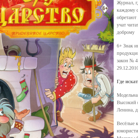
Журнал, г
каждому с
обретают
учат чита
доброму
6+ Знак 
продукци
закон № 4
29.12.2010
Где искат
Модельная
Высокий (
Ленина, д
Весёлые к
юмористи