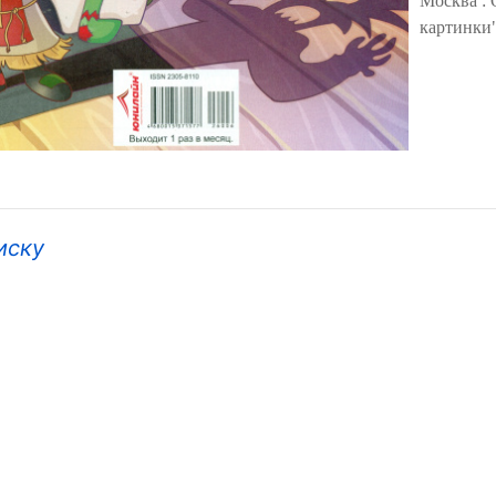
Москва :
картинки"
иску