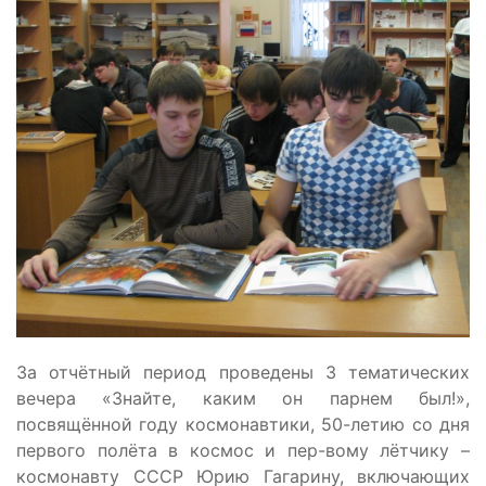
За отчётный период проведены 3 тематических
вечера «Знайте, каким он парнем был!»,
посвящённой году космонавтики, 50-летию со дня
первого полёта в космос и пер-вому лётчику –
космонавту СССР Юрию Гагарину, включающих