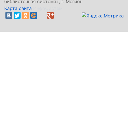
библиотечная система», г. Мегион
Карта сайта
ИнфоСистем