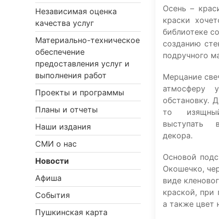
Осень – крас
Независимая оценка
краски хочет
качества услуг
библиотеке с
Материально-техническое
созданию сте
обеспечение
подручного м
предоставления услуг и
выполнения работ
Мерцание све
атмосферу 
Проекты и программы
обстановку. Д
Планы и отчеты
то изящны
выступать 
Наши издания
декора.
СМИ о нас
Основой подс
Новости
Окошечко, чер
Афиша
виде кленово
краской, при
События
а также цвет 
Пушкинская карта