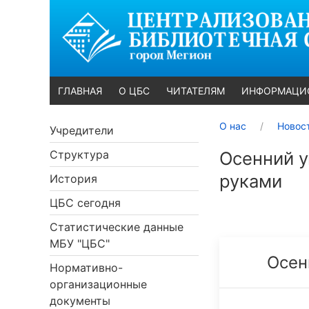
ГЛАВНАЯ
О ЦБС
ЧИТАТЕЛЯМ
ИНФОРМАЦИ
О нас
Новос
Учредители
Структура
Осенний у
руками
История
ЦБС сегодня
Статистические данные
МБУ "ЦБС"
Осен
Нормативно-
организационные
документы