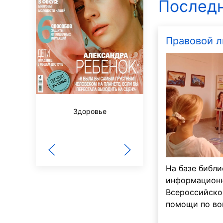
Последн
Правовой л
Здоровье
Мурзилка
На базе библи
информационн
Всероссийско
помощи по во