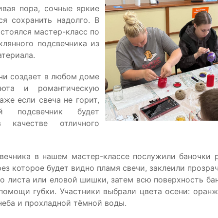
ивая пора, сочные яркие
ся сохранить надолго. В
остоялся мастер-класс по
клянного подсвечника из
атериала.
чи создает в любом доме
уюта и романтическую
аже если свеча не горит,
й подсвечник будет
в качестве отличного
вечника в нашем мастер-классе послужили баночки 
ез которое будет видно пламя свечи, заклеили прозра
го листа или еловой шишки, затем всю поверхность ба
 помощи губки. Участники выбрали цвета осени: оранж
неба и прохладной тёмной воды.