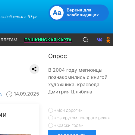
Версия для
Aa
слабовидящих
молодой семьи в Югре
ЛЛЕГАМ
ПУШКИНСКАЯ КАРТА
Опрос
В 2004 году мегионцы
познакомились с книгой
художника, краеведа
Дмитрия Шлябина
14.09.2025
А
«Мои дороги»
ми
«На крутом повороте реки»
«Краски года»