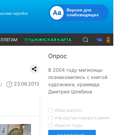
Версия для
Aa
динства народов
слабовидящих
ЛЛЕГАМ
ПУШКИНСКАЯ КАРТА
Опрос
В 2004 году мегионцы
познакомились с книгой
23.06.2013
художника, краеведа
)
Дмитрия Шлябина
«Мои дороги»
«На крутом повороте реки»
«Краски года»