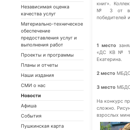
книг». Колле
Независимая оценка
№ 3 от все
качества услуг
победителей и
Материально-техническое
обеспечение
предоставления услуг и
выполнения работ
1 место
заня
«ДС КВ № 12
Проекты и программы
Екатерина.
Планы и отчеты
2 место
МБДОУ
Наши издания
СМИ о нас
3 место
МБДОУ
Новости
На конкурс п
Афиша
сложно. Рису
взрослых мин
События
Пушкинская карта