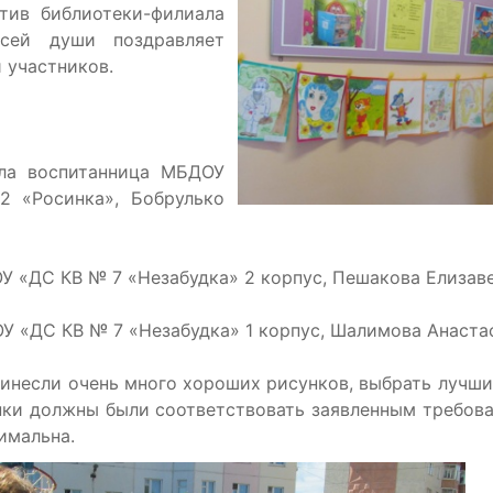
ктив библиотеки-филиала
й души поздравляет
 участников.
ла воспитанница МБДОУ
 «Росинка», Бобрулько
 «ДС КВ № 7 «Незабудка» 2 корпус, Пешакова Елизаве
 «ДС КВ № 7 «Незабудка» 1 корпус, Шалимова Анаста
ринесли очень много хороших рисунков, выбрать лучши
нки должны были соответствовать заявленным требов
имальна.