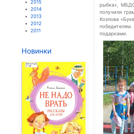
2015
рыбка», МБД
2014
получили гра
2013
Козлова «Бук
2012
победителям
2011
подарками.
Новинки