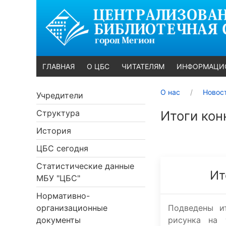
ГЛАВНАЯ
О ЦБС
ЧИТАТЕЛЯМ
ИНФОРМАЦИ
О нас
Новос
Учредители
Структура
Итоги кон
История
ЦБС сегодня
Статистические данные
Ит
МБУ "ЦБС"
Нормативно-
Подведены и
организационные
рисунка на 
документы