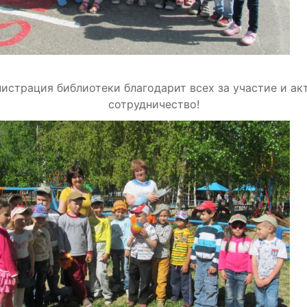
истрация библиотеки благодарит всех за участие и ак
сотрудничество!