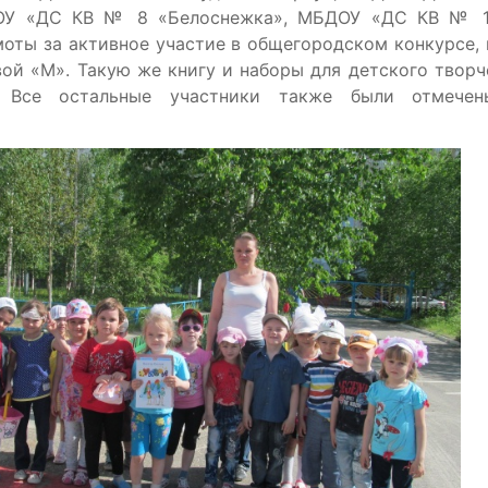
ОУ «ДС КВ № 8 «Белоснежка», МБДОУ «ДС КВ № 12
моты за активное участие в общегородском конкурсе, 
вой «М». Такую же книгу и наборы для детского творч
. Все остальные участники также были отмече