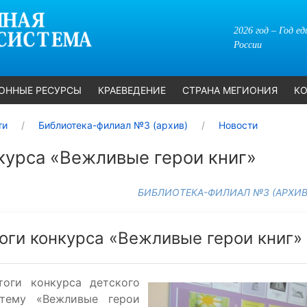
2026 год – Год е
России
ОННЫЕ РЕСУРСЫ
КРАЕВЕДЕНИЕ
СТРАНА МЕГИОНИЯ
КО
ти
Библиотека-филиал №3 (архив)
Новости
курса «Вежливые герои книг»
БИБЛИОТЕКА-ФИЛИАЛ №3 (АРХИВ
оги конкурса «Вежливые герои книг»
тоги конкурса детского
тему «Вежливые герои