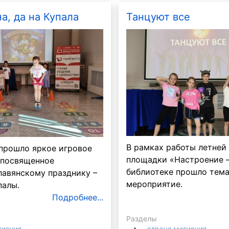
а, да на Купала
Танцуют все
За рулем
60 лет не возраст
В рамках работы летней
 прошло яркое игровое
площадки «Настроение –
 посвященное
библиотеке прошло тем
лавянскому празднику –
мероприятие.
палы.
Подробнее...
Разделы
гиония
страна мегиония