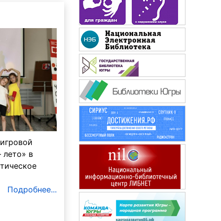
Будь здоров!
 игровой
 лето» в
атическое
Подробнее...