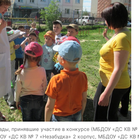
сады, принявшие участие в конкурсе (МБДОУ «ДС КВ № 
ДОУ «ДС КВ № 7 «Незабудка» 2 корпус, МБДОУ «ДС КВ 