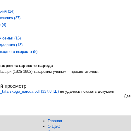
ния (14)
ебенка (37)
 (4)
у семьи (16)
ддержка (13)
ходного возраста (8)
ворки татарского народа
сыри (1825-1902) татарским ученым – просветителем.
й просмотр
i_tatarskogo_naroda.pdf (337.8 КБ)
не удалось показать документ
Дат
Главная
О ЦБС