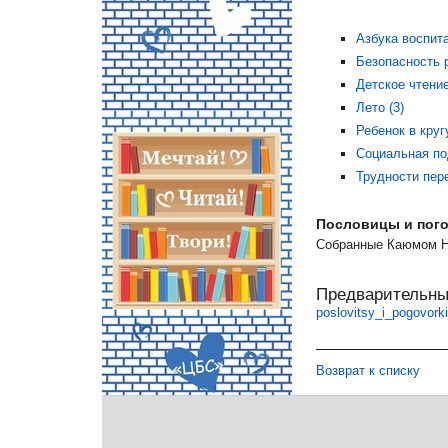
Азбука воспита
Безопасность р
Детское чтение
Лето (3)
Ребенок в круг
Социальная по
Трудности пере
Пословицы и пого
Собранные Каюмом На
Предварительны
poslovitsy_i_pogovork
Возврат к списку