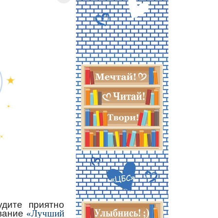
удите приятно
вание
«Лучший