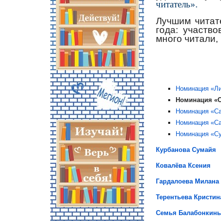
читатель».
Лучшим читат
года: участв
много читали,
Номинация «Ли
Номинация «С
Номинация «Са
Номинация «Са
Номинация «Су
Курбанова Сумайя
Ковалёва Ксения
Гардалоева Милана
Терентьева Кристин
Семья Балабонкин