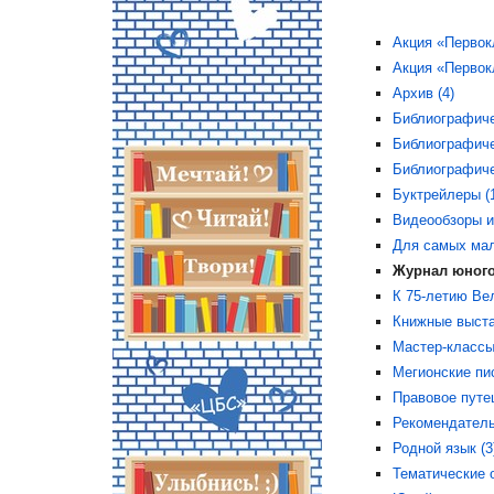
Акция «Первокл
Акция «Первок
Архив (4)
Библиографиче
Библиографиче
Библиографиче
Буктрейлеры (
Видеообзоры и
Для самых мал
Журнал юного
К 75-летию Ве
Книжные выста
Мастер-классы
Мегионские пис
Правовое путе
Рекомендатель
Родной язык (3
Тематические 