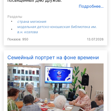
посвящённых Дню дружбы.
Подробнее...
Разделы
страна мегиония
модельная детско-юношеская библиотека им.
в.н. козлова
Показов: 950
13.07.2026
Семейный портрет на фоне времени