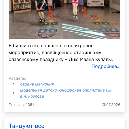
В библиотеке прошло яркое игровое
мероприятие, посвященное старинному
славянскому празднику – Дню Ивана Купалы.
Подробнее...
Разделы
страна мегиония
модельная детско-юношеская библиотека им.
в.н. козлова
Показов: 1361
13.07.2026
Танцуют все