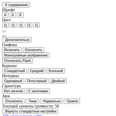
К содержанию
Шрифт
А
А
А
Цвет
Ц
Ц
Ц
Ц
Ц
Дополнительно
Графика
Включить
Отключить
Монохромные изображения
Отключить Flash
Кернинг
Стандартный
Средний
Большой
Интервал
Одинарный
Полуторный
Двойной
Гарнитура
Без засечек
С засечками
Звук
Отключить
Тише
Нормально
Громче
Текущий уровень громкости:
50
Вернуть стандартные настройки