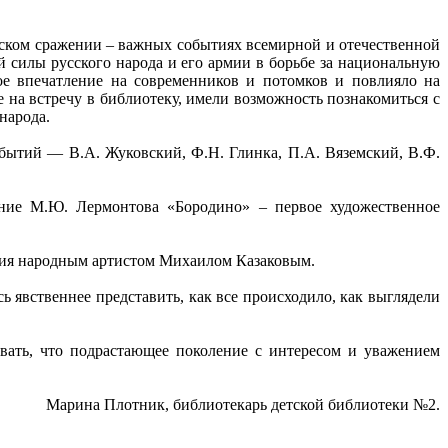
инском сражении – важных событиях всемирной и отечественной
й силы русского народа и его армии в борьбе за национальную
ое впечатление на современников и потомков и повлияло на
е на встречу в библиотеку, имели возможность познакомиться с
народа.
обытий — В.А. Жуковский, Ф.Н. Глинка, П.А. Вяземский, В.Ф.
ение М.Ю. Лермонтова «Бородино» – первое художественное
ения народным артистом Михаилом Казаковым.
ь явственнее представить, как все происходило, как выглядели
вать, что подрастающее поколение с интересом и уважением
Марина Плотник, библиотекарь детской библиотеки №2.