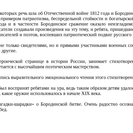
а которых речь шла об Отечественной войне 1812 года и Бород
 примером патриотизма, беспредельной стойкости и богатырско
года и в частности Бородинское сражение оказало неизгладим
сатели создавали произведения на эту тему, и ребята, пришедши
исателей и поэтов, воспевших патриотический подвиг русского 
и не только свидетелями, но и прямыми участниками военных с
 другие.
ероической странице в истории России, занимает стихотвор
четается с высочайшим поэтическим мастерством.
запись выразительного эмоционального чтения этого стихотвор
л воспринят ребятами на ура, ведь таким образом детям удалос
 какое оружие использовалось в начале XIX века.
агадки-шарадки» о Бородинской битве. Очень радостно осозна
бед.