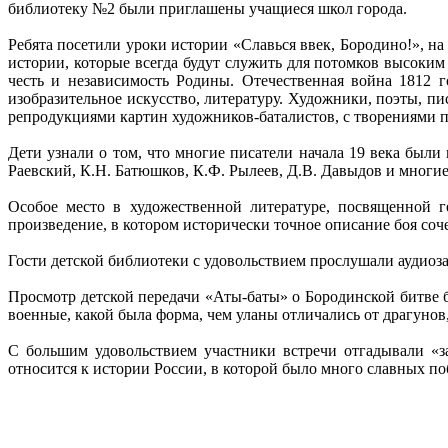
библиотеку №2 были приглашены учащиеся школ города.
Ребята посетили уроки истории «Славься ввек, Бородино!», н
истории, которые всегда будут служить для потомков высоким
честь и независимость Родины. Отечественная война 1812 
изобразительное искусство, литературу. Художники, поэты, пи
репродукциями картин художников-баталистов, с творениями п
Дети узнали о том, что многие писатели начала 19 века был
Раевский, К.Н. Батюшков, К.Ф. Рылеев, Д.В. Давыдов и многие
Особое место в художественной литературе, посвященной г
произведение, в котором исторически точное описание боя со
Гости детской библиотеки с удовольствием прослушали аудио
Просмотр детской передачи «Аты-баты» о Бородинской битве бы
военные, какой была форма, чем уланы отличались от драгунов,
С большим удовольствием участники встречи отгадывали «з
относится к истории России, в которой было много славных по