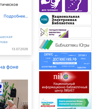
атическое
Подробнее...
ошеская
злова
13.07.2026
Маруся
на фоне