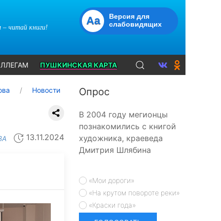
Версия для
Aa
слабовидящих
 – читай книги!
ЛЛЕГАМ
ПУШКИНСКАЯ КАРТА
ова
Новости
Опрос
В 2004 году мегионцы
познакомились с книгой
13.11.2024
художника, краеведа
ВА
Дмитрия Шлябина
«Мои дороги»
«На крутом повороте реки»
«Краски года»