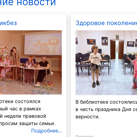
ие новости
икбез
Здоровое поколени
отеки состоялся
В библиотеке состоялис
ый час в рамках
в честь праздника Дня с
й недели правовой
верности.
просам защиты семьи.
Подробнее...
Разделы