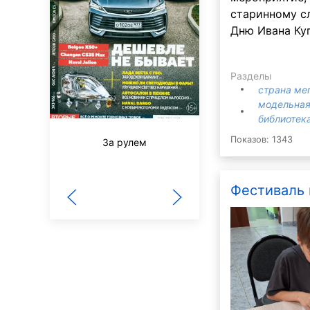
старинному с
Дню Ивана Ку
Разделы
страна ме
модельная
библиотека
Показов: 1343
За рулем
Путеводная звезд
школьное чтени
Фестиваль