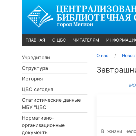
ГЛАВНАЯ
О ЦБС
ЧИТАТЕЛЯМ
ИНФОРМАЦИ
О нас
Новос
Учредители
Структура
Завтрашн
История
МО
ЦБС сегодня
Статистические данные
МБУ "ЦБС"
Нормативно-
организационные
В жизни чело
документы