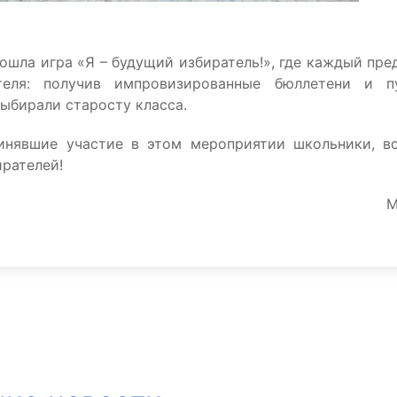
шла игра «Я – будущий избиратель!», где каждый пре
теля: получив импровизированные бюллетени и п
ыбирали старосту класса.
инявшие участие в этом мероприятии школьники, в
ирателей!
М