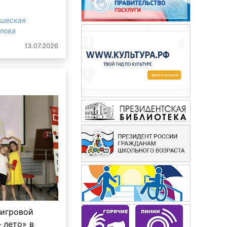
ошеская
злова
13.07.2026
 игровой
 лето» в