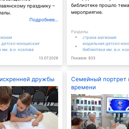
библиотеке прошло тем
лавянскому празднику –
мероприятие.
палы.
Подробнее...
Разделы
гиония
страна мегиония
 детско-юношеская
модельная детско-юн
 им. в.н. козлова
библиотека им. в.н. ко
13.07.2026
Показов: 833
Сабрина
Наш Филиппок
а :
е
 искренней дружбы
Семейный портрет 
времени