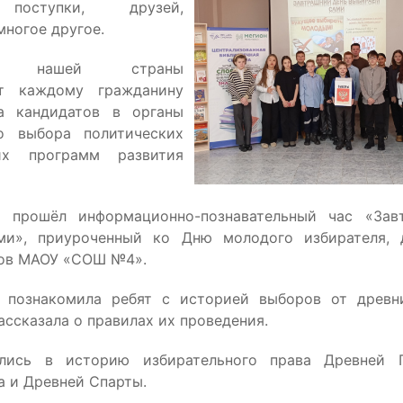
 поступки, друзей,
многое другое.
тво нашей страны
ет каждому гражданину
а кандидатов в органы
во выбора политических
х программ развития
е прошёл информационно-познавательный час «Зав
ми», приуроченный ко Дню молодого избирателя, 
сов МАОУ «СОШ №4».
ь познакомила ребят с историей выборов от древн
ассказала о правилах их проведения.
улись в историю избирательного права Древней Г
а и Древней Спарты.