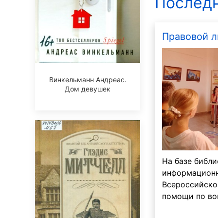
Последн
Правовой л
Винкельманн Андреас.
Дом девушек
На базе библи
информационн
Всероссийско
помощи по во