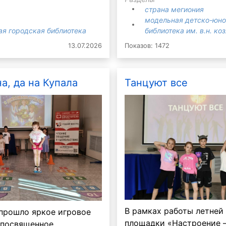
страна мегиония
модельная детско-юн
ая городская библиотека
библиотека им. в.н. ко
13.07.2026
Показов: 1472
а, да на Купала
Танцуют все
В рамках работы летней
 прошло яркое игровое
площадки «Настроение –
 посвященное