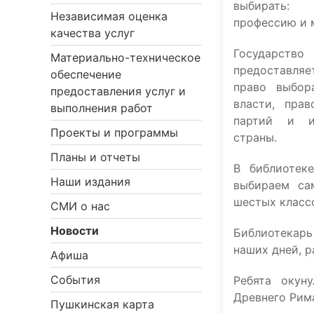
выбирать:
Независимая оценка
профессию и 
качества услуг
Государс
Материально-техническое
предоставля
обеспечение
право выбор
предоставления услуг и
власти, пра
выполнения работ
партий и и
Проекты и программы
страны.
Планы и отчеты
В библиотек
Наши издания
выбираем са
шестых клас
СМИ о нас
Новости
Библиотекар
наших дней, р
Афиша
События
Ребята окун
Древнего Рим
Пушкинская карта