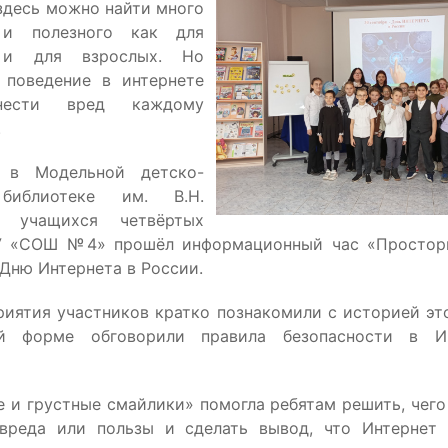
здесь можно найти много
 и полезного как для
 и для взрослых. Но
 поведение в интернете
нести вред каждому
.
 в Модельной детско-
библиотеке им. В.Н.
я учащихся четвёртых
У «СОШ №4» прошёл информационный час «Просторы
Дню Интернета в России.
риятия участников кратко познакомили с историей это
й форме обговорили правила безопасности в И
е и грустные смайлики» помогла ребятам решить, чего
вреда или пользы и сделать вывод, что Интернет 