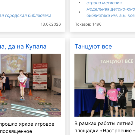
страна мегиония
модельная детско-юн
ая городская библиотека
библиотека им. в.н. ко
13.07.2026
Показов: 1496
а, да на Купала
Танцуют все
Мурзилка
60 лет не возраст
В рамках работы летней
 прошло яркое игровое
площадки «Настроение –
 посвященное