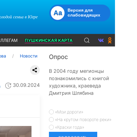
Версия для
Aa
слабовидящих
молодой семьи в Югре
ЛЛЕГАМ
ПУШКИНСКАЯ КАРТА
ова
Новости
Опрос
В 2004 году мегионцы
познакомились с книгой
30.09.2024
художника, краеведа
А
Дмитрия Шлябина
«Мои дороги»
«На крутом повороте реки»
«Краски года»