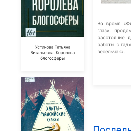
Во время «Фи
глаз», прод
расстояние д
работы с гад
Устинова Татьяна
весельчак».
Витальевна. Королева
блогосферы
Последн