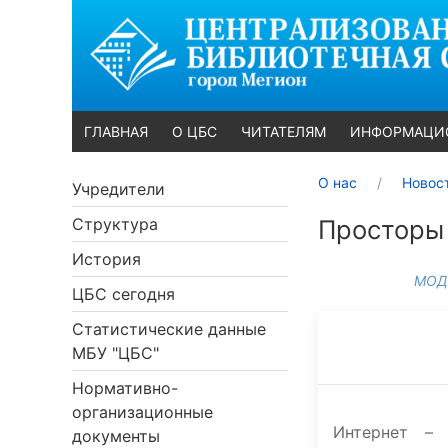
ГЛАВНАЯ
О ЦБС
ЧИТАТЕЛЯМ
ИНФОРМАЦИ
О нас
Новос
Учредители
Структура
Просторы
История
МОД
ЦБС сегодня
Статистические данные
МБУ "ЦБС"
Нормативно-
организационные
Интернет – 
документы