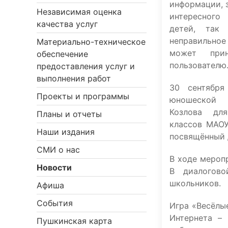
информации, 
Независимая оценка
интересного
качества услуг
детей, так
неправильное
Материально-техническое
может при
обеспечение
пользователю
предоставления услуг и
выполнения работ
30 сентября
Проекты и программы
юношеской 
Козлова дл
Планы и отчеты
классов МАО
Наши издания
посвящённый 
СМИ о нас
В ходе мероп
Новости
В диалогово
школьников.
Афиша
События
Игра «Весёлы
Интернета – 
Пушкинская карта