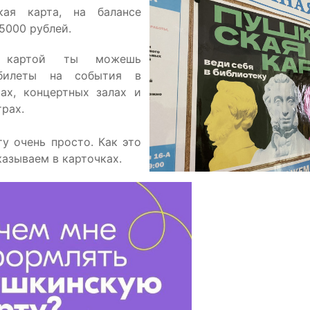
кая карта, на балансе
 5000 рублей.
й картой ты можешь
 билеты на события в
рах, концертных залах и
рах.
ту очень просто. Как это
казываем в карточках.