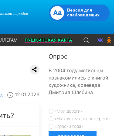
Версия для
Aa
динства народов
слабовидящих
ЛЛЕГАМ
ПУШКИНСКАЯ КАРТА
Опрос
В 2004 году мегионцы
познакомились с книгой
художника, краеведа
Дмитрия Шлябина
12.01.2026
А
«Мои дороги»
ить?
«На крутом повороте реки»
«Краски года»