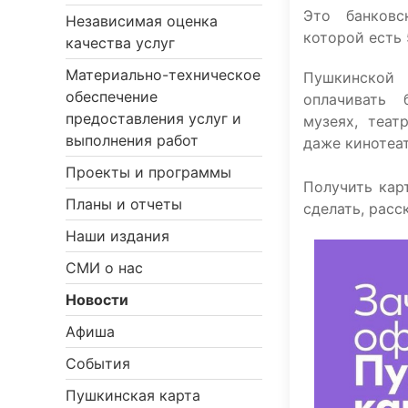
Это банковс
Независимая оценка
которой есть
качества услуг
Материально-техническое
Пушкинско
обеспечение
оплачивать
предоставления услуг и
музеях, теат
выполнения работ
даже кинотеат
Проекты и программы
Получить кар
Планы и отчеты
сделать, расс
Наши издания
СМИ о нас
Новости
Афиша
События
Пушкинская карта