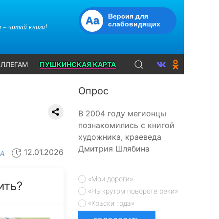
Версия для
Aa
слабовидящих
 – читай книги!
ЛЛЕГАМ
ПУШКИНСКАЯ КАРТА
Опрос
В 2004 году мегионцы
познакомились с книгой
художника, краеведа
Дмитрия Шлябина
12.01.2026
А
«Мои дороги»
ить?
«На крутом повороте реки»
«Краски года»