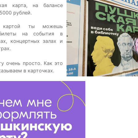
кая карта, на балансе
 5000 рублей.
й картой ты можешь
 билеты на события в
рах, концертных залах и
рах.
ту очень просто. Как это
казываем в карточках.