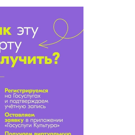
Бурда
Сибирячок