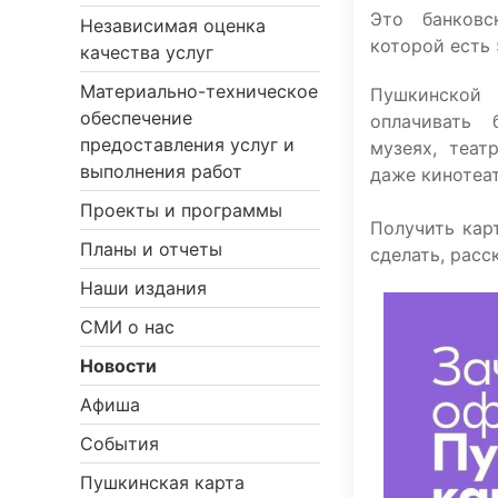
Это банковс
Независимая оценка
которой есть
качества услуг
Материально-техническое
Пушкинско
обеспечение
оплачивать
предоставления услуг и
музеях, теат
выполнения работ
даже кинотеат
Проекты и программы
Получить кар
Планы и отчеты
сделать, расс
Наши издания
СМИ о нас
Новости
Афиша
События
Пушкинская карта